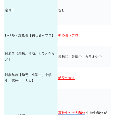
した。講師数が分からない時
定休日
なし
は、無採点としました。 理由
4.講師について【10点満点】
は、A君にとって良い講師で
も、B君にとって良い講師だと
限らないからです。講師は、会
うあわないがあるので、人数で
レベル・対象者【初心者～プロ】
初心者〜プロ
採点基準を決めました。
ボイト
レ教室の講師数
対象者【趣味、音痴、カラオケな
月2回の月謝の平均相場が1万
趣味〇、音痴〇、カラオケ〇
ど】
2493円【46社】なので、1万
2493円を基準点として、1000円
ごとに採点基準も設定しまし
対象年齢【幼児、小学生、中学
幼児〜大人
た。 ～1万1000円以下なら10点
生、高校生、大人】
5.料金について【10点満点】
1万1001円～1万2000円9点 1万
2001円～1万3000円8点 1万3001
円～1万4000円7点 としまし
た。
ボイトレ教室46社の平均相
場
高校生〜大人50分
中学生60分 幼