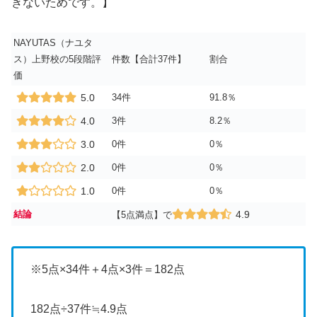
きないためです。】
NAYUTAS（ナユタ
ス）上野校の5段階評
件数【合計37件】
割合
価
5.0
34件
91.8％
4.0
3件
8.2％
3.0
0件
0％
2.0
0件
0％
1.0
0件
0％
結論
4.9
【5点満点】で
※5点×34件＋4点×3件＝182点
182点÷37件≒4.9点