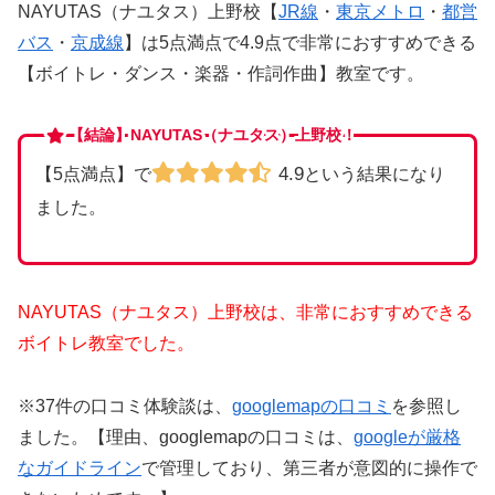
NAYUTAS（ナユタス）上野校【
JR線
・
東京メトロ
・
都営
バス
・
京成線
】は5点満点で4.9点で非常におすすめできる
【ボイトレ・ダンス・楽器・作詞作曲】教室です。
【結論】NAYUTAS（ナユタス）上野校！
4.9
【5点満点】で
という結果になり
ました。
NAYUTAS（ナユタス）上野校は、非常におすすめできる
ボイトレ教室でした。
※37件の口コミ体験談は、
googlemapの口コミ
を参照し
ました。【理由、googlemapの口コミは、
googleが厳格
なガイドライン
で管理しており、第三者が意図的に操作で