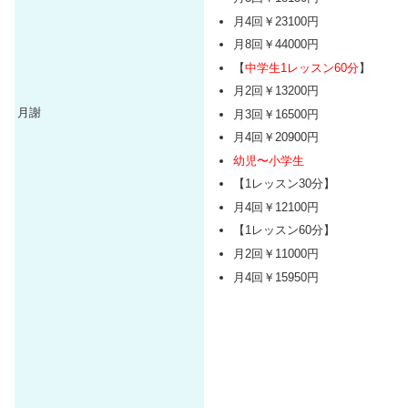
道府県で9点、26都道府県以上
月4回￥23100円
で10点満点としました。
ボイト
レ教室の教室数
月8回￥44000円
【
中学生1レッスン60分
】
退会休会が簡単なら2点。レン
タルルームが無料なら2点。レ
月2回￥13200円
コーディングが無料で2点。楽
月謝
月3回￥16500円
9.その他・予約繰り越し・楽器
器のレンタルが無料なら2点。
月4回￥20900円
のレンタルなど【10点満点】
予約の繰り越しができれば2
幼児〜小学生
点。講師が5人を超えるなら、5
【1レッスン30分】
人ごとに2点加点など
休会退会
月4回￥12100円
方法
ボイトレ講師の人数
【1レッスン60分】
無料なら10点、以下、2000円ご
月2回￥11000円
とに1点減点、5000円なら、7
10.体験レッスン【10点満点】
月4回￥15950円
点。
ボイトレ教室体験レッスン
の時間と料金