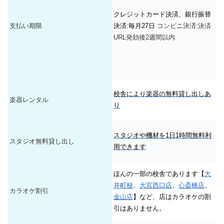
クレジットカード決済、銀行振替
支払い期限
決済:毎月27日
コンビニ決済:決済
URL発効後2週間以内
校舎により楽器の無料貸し出しあ
楽器レンタル
り
スタジオや機材を1日1時間無料利
スタジオ無料貸し出し
用できます
ほんの一部の校舎であります【
大
井町校
、
大宮西口店
、
心斎橋店
、
カラオケ割引
金山店
】など、店はカラオケの割
引はありません。