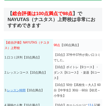
【
総合評価は100点満点で98点
】で
NAYUTAS（ナユタス）上野校は非常にお
すすめできます
【総合評価】NAYUTAS（ナユタ
98点
【100点満点】
ス）上野校
【10点】37件中37件が良い口コミ
1.口コミ評判【10点満点】
でした。
【10点】ボイトレ【9コース】・
2.レッスンコース【10点満点】
ダンス【6コース】・楽器【6コー
ス】
【10点】50分【高校生～大人】60
3.
レッスン時間
【10点満点】
分【中学生】30分・60分【幼児～
小学生】
4.講師の人数【10点満点】
【10点】ホームページに
13人
記載