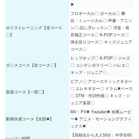
✖
プロボーカル〇 ボーカル〇 舞
台・ミュージカル〇 声優・アニソ
ボイストレーニング【全コース
ン〇 話し方レッスン〇 洋楽・発
〇】
音矯正コース〇 K-POPコース〇
弾き語りコース〇 キッズジュニア
コース〇
ヒップホップ〇 K-POP〇 ジャズ
ダンスコース【全コース〇】
〇 コンテンポラリー〇 バレエ〇
キッズ・ジュニア〇
ピアノ〇 アコースティックギター
〇 エレキギター〇 ドラム✖ベース
楽器コース【一部〇】
〇 DTM・作詞作曲〇 キッズ・ジ
ュニア楽器〇
MV・PV✖ Youtuber✖ 余興ムービ
動画作成コース【全部✖】
ー✖ アニメ・モーショングラフィ
ックス✖
【高校生から大人50分：中学生60
レッスン時間