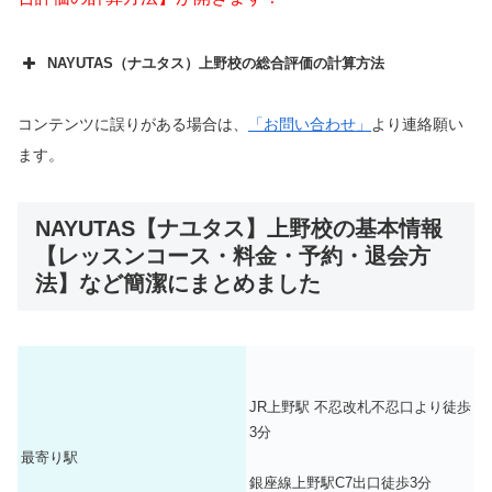
NAYUTAS（ナユタス）上野校の総合評価の計算方法
総合評価100点満点【10点×10項
総合点数
コンテンツに誤りがある場合は、
目】
「お問い合わせ」
より連絡願い
ます。
googleマップの口コミ評判
Xの
投稿
インスタの投稿
ヤフー知
恵袋の投稿
などの投稿を調査
NAYUTAS【ナユタス】上野校の基本情報
し、10件中10件が良い口コミ評
1.口コミ評判【10点満点】
【レッスンコース・料金・予約・退会方
判なら10点、10件中8件が良い
法】など簡潔にまとめました
口コミ評判なら８点、10件中1
件が良い口コミ評判なら1点と
しました。
公式サイトよりレッスンコース
を調べました。 ボイトレコース
JR上野駅 不忍改札不忍口より
徒歩
があれば5点、話し方、弾き語
3分
り【ギター】各1点。 その他に
2.レッスンコース【10点満点】
最寄り駅
ピアノ、ダンス、楽曲など魅力
銀座線上野駅C7出口徒歩3分
的なコースがあれば各1点追加