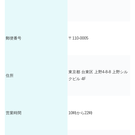
する。 合計で10点満点
ボイト
レ教室のレッスンコース一覧
レッスン時間は、ボイトレはウ
オーミングアップに10分くらい
かかるので、最低40分以上のコ
郵便番号
〒110-0005
ースがおすすめです。 基本的に
ボイトレ教室は、45分から60分
のボイトレ教室が多いです。 ま
3.レッスン時間【10点満点】
た、50分あれば、良い講師な
ら、ちゃんとしたレッスンが受
東京都 台東区 上野4-8-8 上野シル
住所
けれるので、50分以上なら、満
クビル 4F
点の10点としました。 45分なら
９点、40分なら8点、40分未満
は5点としました。
ボイトレ教
室のレッスン時間
営業時間
10時から22時
講師は単純に人数で評価基準を
採点しました。1校舎または1地
域で講師が5人以上なら10点満
点、4人で8点、1人で2点としま