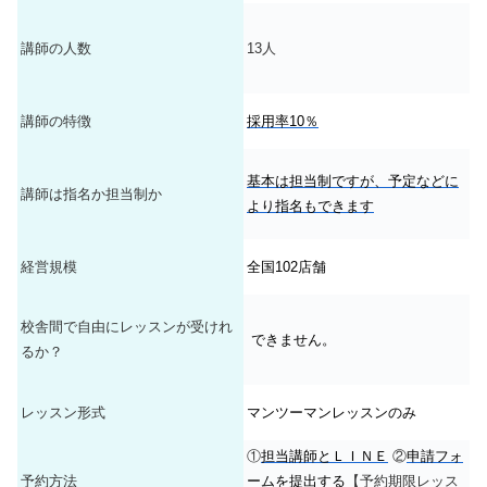
講師の人数
13人
講師の特徴
採用率10％
基本は担当制ですが、予定などに
講師は指名か担当制か
より指名もできます
経営規模
全国102店舗
校舎間で自由にレッスンが受けれ
できません。
るか？
レッスン形式
マンツーマンレッスンのみ
①
担当講師とＬＩＮＥ
②
申請フォ
予約方法
ームを提出する
【予約期限レッス