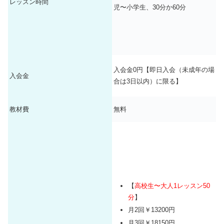
最寄り駅の出入り口から徒歩5
レッスン時間
児〜小学生、30分か60分
6.アクセスについて【10点満
分以内なら10点、8分以内なら9
点】
点、10分以内なら8点としまし
た。
ボイトレのレベルアップはマン
ツーマンが絶対条件なので、マ
7.レッスン方法について【10点
入会金0円【即日入会（未成年の場
ンツーマンなら10点。
ボイトレ
入会金
満点】
合は3日以内）に限る】
教室48社のマンツーマンとグル
ープレッスン
教材費
無料
経営の安定度やプロに成るため
のパイプなど教室の規模も大事
なので、10校舎までが5点、10
校舎増えるたびに1点加算しま
した。51校舎以上で10点満点。
スタジオレッスンのボイトレ教
8.全国の教室数または全国の営
室は、1～5都道府県のレッスン
業地域について【10点満点】
【
高校生〜大人1レッスン50
地域なら5点、6～10都道府県で
分
】
6点、11～15都道府県で7点、16
月2回￥13200円
～20都道府県で8点、21～25都
月3回￥18150円