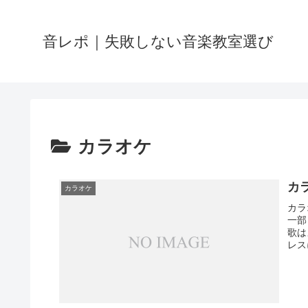
音レポ｜失敗しない音楽教室選び
カラオケ
カ
カラオケ
カラ
一部
歌は
レス