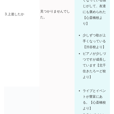
くなっている感
じがして、友達
見つかりませんでし
にも褒められた
3.上達したか
た。
【心斎橋校よ
り】
少しずつ歌が上
手くなっている
【渋谷校より】
ピアノが少しづ
つですが成長し
ています【北千
住きたろーど校
より】
ライブとイベン
トが豊富にあ
る。【心斎橋校
より】