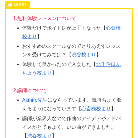
1.無料体験レッスンについて
体験だけでボイトレが上手くなった【
心斎橋
校より
】
おすすめのスクールなのでとりあえずレッス
ンを受けてみては？【
渋谷校より
】
体験して良かったので入会した【
北千住ほん
ちょう校より
】
2.講師について
Akihiro先生
にならっています、気持ちよく歌
えるようになっています【
心斎橋校より
】
講師が業界人なので作曲のアイデアやアドバ
イスがとてもよく、いい曲ができました。
【
渋谷校より
】