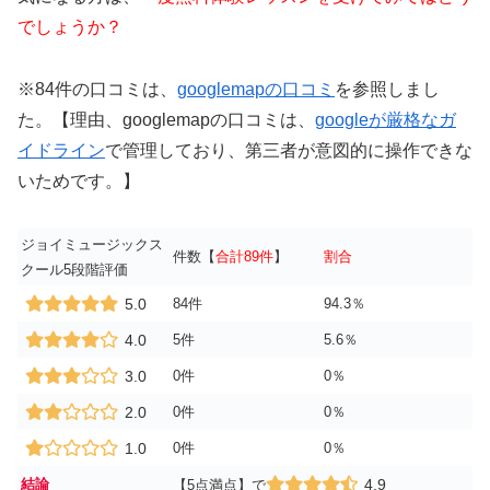
でしょうか？
※84件の口コミは、
googlemapの口コミ
を参照しまし
た。【理由、googlemapの口コミは、
googleが厳格なガ
イドライン
で管理しており、第三者が意図的に操作できな
いためです。】
ジョイミュージックス
件数【
合計89件
】
割合
クール5段階評価
5.0
84件
94.3％
4.0
5件
5.6％
3.0
0件
0％
2.0
0件
0％
1.0
0件
0％
結論
4.9
【5点満点】で