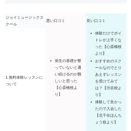
ジョイミュージックス
悪い口コミ
良い口コミ
クール
体験だけでボイ
トレが上手くな
った【心斎橋校
より】
発生の基礎が整
おすすめのスク
っていないと通
ールなのでとり
い続けるのが難
あえずレッスン
1.無料体験レッスンに
しいと思った
を受けてみて
ついて
【心斎橋校よ
は？【渋谷校よ
り】
り】
体験して良かっ
たので入会した
【北千住ほんち
ょう校より】