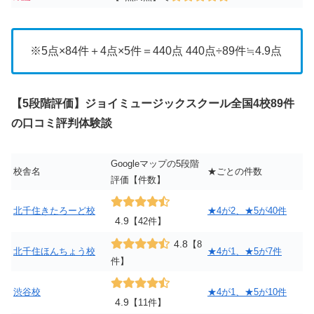
※5点×84件＋4点×5件＝440点 440点÷89件≒4.9点
【5段階評価】ジョイミュージックスクール全国4校89件
の口コミ評判体験談
Googleマップの5段階
校舎名
★ごとの件数
評価【件数】
北千住きたろーど校
★4が2、★5が40件
4.9
【42件】
4.8
【8
北千住ほんちょう校
★4が1、★5が7件
件】
渋谷校
★4が1、★5が10件
4.9
【11件】