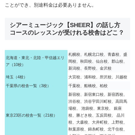
ことができ、別途料金は必要ありません。
シアーミュージック【SHEER】の話し方
コースのレッスンが受けれる校舎はどこ？
札幌校、札幌北口校、青森校、盛
北海道・東北・北陸・甲信越エリ
岡校、秋田校、仙台校、郡山校、
ア（10校）
新潟校、長野校、金沢校
埼玉（4校）
大宮校、浦和校、所沢校、川越校
千葉県の校舎一覧（3校）
千葉校、船橋校、柏校
新宿校、新宿東口校、新宿西校、
渋谷校、渋谷宇田川町校、高田馬
場校、 池袋校、東京校、 銀座
東京23区の校舎一覧（21校）
校、勝どき校、五反田校、 品川
校、大森校、大井町校、上野校、
秋葉原校、錦糸町校、北千住校、