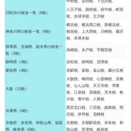
中野校、赤羽校、下北沢校、
八王子校、調布校、府中校、町田
23区外の校舎一覧（6校）
校、吉祥寺校、立川校
横浜校、横浜西口校、新横浜校、
神奈川県の校舎一覧（8校）
鶴見校、上大岡校、川崎校、藤沢
校、本厚木校
群馬県、茨城県、栃木県の校舎一
高崎校、水戸校、宇都宮校
覧（3校）
静岡県（3校）
浜松校、静岡校、沼津校
愛知県（4校）
名駅校、栄校、金山校、藤が丘校
大阪校、梅田校、心斎橋校、京橋
校、なんば校、天王寺校、堺東
大阪（13校）
校、江坂校、高槻校、茨木校、枚
方校、豊中校、八尾校
西宮北口校、三宮校、姫路校、明
兵庫県（6校）
石校、伊丹校、尼崎校
京都府、奈良県、和歌山県、滋賀
京都校、京都駅前校、奈良校、和
県、岐阜県（6校）
歌山校、草津校、岐阜校