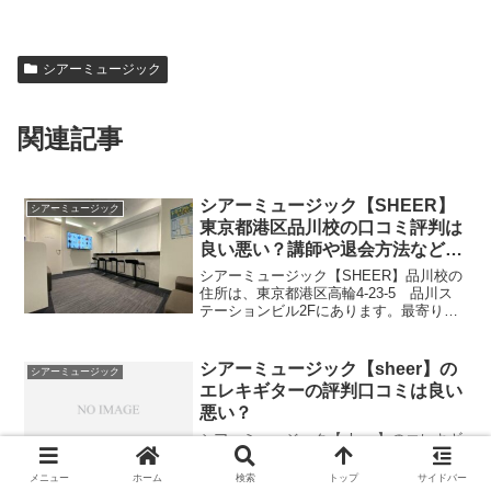
シアーミュージック
関連記事
シアーミュージック【SHEER】
シアーミュージック
東京都港区品川校の口コミ評判は
良い悪い？講師や退会方法などを
徹底調査しました
シアーミュージック【SHEER】品川校の
住所は、東京都港区高輪4-23-5 品川ス
テーションビル2Fにあります。最寄り駅
は、JR品川駅高輪口徒歩4分、京急線品
川駅徒歩4分です。シアーミュージック
【SHEER】東京都港区品川校舎のMAPと
シアーミュージック【sheer】の
シアーミュージック
最寄...
エレキギターの評判口コミは良い
悪い？
シアーミュージック【sheer】のエレキギ
ターコースの最大の特徴は、全国に多く
の講師がいるので、きっとあなたの習い
メニュー
ホーム
検索
トップ
サイドバー