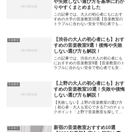
や失敗しない選び方を基準にわか
りやすくまとめました
この記事では、大人の初心者にもにおす
すめの大手の音楽教室10選【音楽教室の
トラブルに合わない安全で初心者でも安
心して通える教室】を紹介します。紹介
する順番はおすすめ順で紹介していま
す。 【後悔や失敗しない選び方10選！】
【渋谷の大人の初心者にも】おす
音楽教室
大人の初心者にもおす...
すめの音楽教室9選！後悔や失敗
しない選び方も解説！
この記事では、渋谷の大人の初心者にも
におすすめの音楽教室9選【音楽教室のト
ラブルに合わない安全で初心者でも安心
して通える教室】を紹介します。紹介す
る順番はおすすめ順で紹介しています。
【選び方8選！】渋谷の大人の初心者にも
【上野の大人の初心者にも】おす
音楽教室
おすすめの音楽教室...
すめの音楽教室10選！失敗や後悔
しない選び方も解説！
【失敗しない】上野の音楽教室の選び方
｜初心者・大人も安心できる7つのチェッ
クポイント「上野で音楽教室を探してい
るけど、どこを選べばいいかわからな
い」「料金や講師の質で失敗したくな
い」上野の音楽教室選びで後悔する人の
新宿の音楽教室おすすめ10選
音楽教室
多くは、選ぶ基準を知らない...