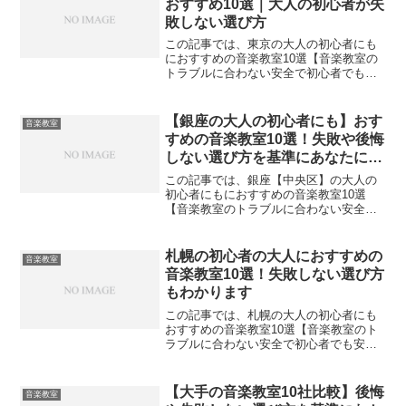
おすすめ10選｜大人の初心者が失
敗しない選び方
この記事では、東京の大人の初心者にも
におすすめの音楽教室10選【音楽教室の
トラブルに合わない安全で初心者でも安
心して通える教室】を紹介します。紹介
する順番はおすすめ順で紹介していま
す。 【後悔や失敗しない選び方10選！】
【銀座の大人の初心者にも】おす
音楽教室
東京の大人の初心者に...
すめの音楽教室10選！失敗や後悔
しない選び方を基準にあなたにぴ
ったりの音楽教室が見つかりま
この記事では、銀座【中央区】の大人の
す！
初心者にもにおすすめの音楽教室10選
【音楽教室のトラブルに合わない安全で
初心者でも安心して通える教室】を紹介
します。紹介する順番はおすすめ順で紹
介しています。 【失敗や後悔しない選び
札幌の初心者の大人におすすめの
音楽教室
方10選！】銀座の大人...
音楽教室10選！失敗しない選び方
もわかります
この記事では、札幌の大人の初心者にも
おすすめの音楽教室10選【音楽教室のト
ラブルに合わない安全で初心者でも安心
して通える教室】を紹介します。紹介す
る順番はおすすめ順で紹介しています。
【後悔や失敗しない選び方10選！】札幌
【大手の音楽教室10社比較】後悔
音楽教室
の大人の初心者にも...