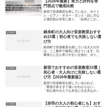
【2026年最新】実力と評判を専
門視点で徹底比較
新宿で音楽教室を探していると、ボイト
レ・ピアノ・ギター・ダンス・話し方な
ど選択肢が非常に多く、「結局どこが自
分に合うのか分からない」「月謝で失敗
したくない」と感じてしまう人は少なく
ありません。実際、新宿は日本屈指の音
錦糸町の大人向け音楽教室おすす
音楽教室
楽教室激戦区であり、駅周...
め10選｜初心者でも失敗しない選
び方
錦糸町で音楽教室を探している大人の方
は、ここ数年で確実に増えています。仕
事帰りに立ち寄りやすい立地や、ボイト
レ・楽器・DTMなど選択肢が多いことか
ら、「昔からやってみたかった音楽を、
今こそ始めたい」と考える人が増えてい
新宿でおすすめの音楽教室10選｜
音楽教室
るためです。一方で、多...
初心者・大人向けに失敗しない選
び方【2026年最新版】
新宿で音楽教室を探しているけれど、
「教室が多すぎて違いがわからない」
「初心者や大人でも本当に大丈夫なのか
不安」「料金が高くて失敗したくない」
と感じていませんか？新宿エリアは音楽
教室の激戦区で、ボイトレ・ピアノ・ギ
【赤羽の大人の初心者にも】おす
音楽教室
ターなどジャンルも指導スタイ...