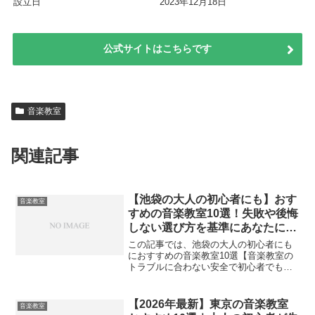
設立日
2023年12月18日
公式サイトはこちらです
音楽教室
関連記事
【池袋の大人の初心者にも】おす
音楽教室
すめの音楽教室10選！失敗や後悔
しない選び方を基準にあなたにぴ
ったりの音楽教室が見つかりま
この記事では、池袋の大人の初心者にも
す！
におすすめの音楽教室10選【音楽教室の
トラブルに合わない安全で初心者でも安
心して通える教室】を紹介します。紹介
する順番はおすすめ順で紹介していま
す。 【失敗や後悔しない選び方10選！】
【2026年最新】東京の音楽教室
音楽教室
池袋の大人の初心者に...