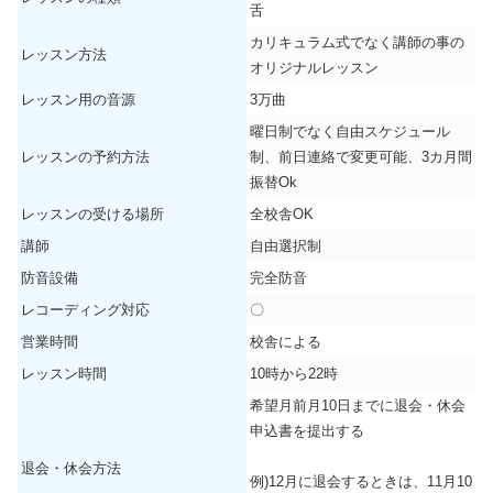
舌
カリキュラム式でなく講師の事の
レッスン方法
オリジナルレッスン
レッスン用の音源
3万曲
曜日制でなく自由スケジュール
レッスンの予約方法
制、前日連絡で変更可能、3カ月間
振替Ok
レッスンの受ける場所
全校舎OK
講師
自由選択制
防音設備
完全防音
レコーディング対応
〇
営業時間
校舎による
レッスン時間
10時から22時
希望月前月10日までに退会・休会
申込書を提出する
退会・休会方法
例)12月に退会するときは、11月10