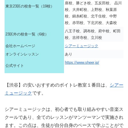
座校、勝どき校、五反田校、 品川
東京23区の校舎一覧（19校）
校、大井町校、上野校、秋葉原
校、錦糸町校、北千住校、中野
校、赤羽校、下北沢校、大森校
八王子校、調布校、府中校、町田
23区外の校舎一覧（6校）
校、吉祥寺校、立川校
会社ホームページ
シアーミュージック
オンラインレッスン
あり
https://www.sheer.jp/
公式サイト
【渋谷】の安いおすすめのボイトレ教室１番目は、
シアー
ミュージック
です。
シアーミュージックは、初心者でも取り組みやすい音楽ス
クールであり、全てのレッスンがマンツーマンで実施され
ます。この点は、生徒が自分自身のペースで学ぶことがで