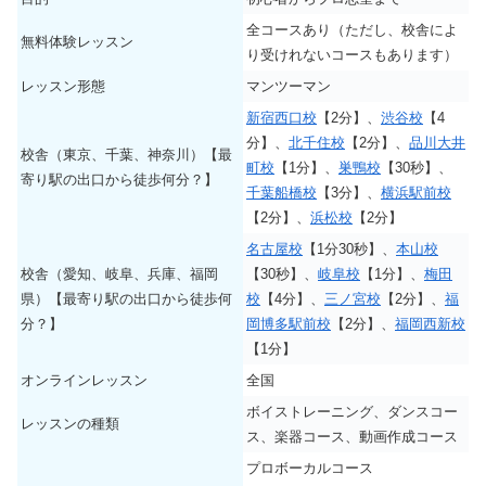
全コースあり（ただし、校舎によ
無料体験レッスン
り受けれないコースもあります）
レッスン形態
マンツーマン
新宿西口校
【2分】、
渋谷校
【4
分】、
北千住校
【2分】、
品川大井
校舎（東京、千葉、神奈川）【最
町校
【1分】、
巣鴨校
【30秒】、
寄り駅の出口から徒歩何分？】
千葉船橋校
【3分】、
横浜駅前校
【2分】、
浜松校
【2分】
名古屋校
【1分30秒】、
本山校
校舎（愛知、岐阜、兵庫、福岡
【30秒】、
岐阜校
【1分】、
梅田
県）【最寄り駅の出口から徒歩何
校
【4分】、
三ノ宮校
【2分】、
福
分？】
岡博多駅前校
【2分】、
福岡西新校
【1分】
オンラインレッスン
全国
ボイストレーニング、ダンスコー
レッスンの種類
ス、楽器コース、動画作成コース
プロボーカルコース