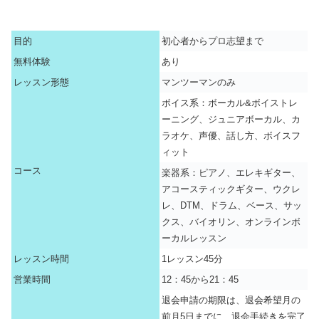
目的
初心者からプロ志望まで
無料体験
あり
レッスン形態
マンツーマンのみ
ボイス系：ボーカル&ボイストレ
ーニング、ジュニアボーカル、カ
ラオケ、声優、話し方、ボイスフ
ィット
コース
楽器系：ピアノ、エレキギター、
アコースティックギター、ウクレ
レ、DTM、ドラム、ベース、サッ
クス、バイオリン、オンラインボ
ーカルレッスン
レッスン時間
1レッスン45分
営業時間
12：45から21：45
退会申請の期限は、退会希望月の
前月5日までに、退会手続きを完了