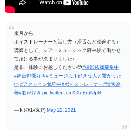
来月から
ボイストレーナーと話し方（滑舌など改善する）
講師として、シアーミュージック府中校で働かせ
て頂ける事が決まりました♪
是非、体験にお越しください😊
#撮影依頼募集中
#舞台俳優好き
#ミュージカル好きな人と繋がりた
い
#アクション勉強中
#ボイストレーナー
#滑舌改
善
#歌が好き
pic.twitter.com/0XuEraNlpN
— k (@1v3uP)
May 22, 2021