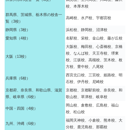
校、本厚木校
群馬県、茨城県、栃木県の校舎一
高崎校、水戸校、宇都宮校
覧（3校）
静岡県（3校）
浜松校、静岡校、沼津校
愛知県（4校）
名駅校、栄校、金山校、藤が丘校
大阪校、梅田校、心斎橋校、京橋
校、なんば校、天王寺校、堺東
大阪（13校）
校、江坂校、高槻校、茨木校、枚
方校、豊中校、八尾校
西宮北口校、三宮校、姫路校、明
兵庫県（6校）
石校、伊丹校、尼崎校
京都府、奈良県、和歌山県、滋賀
京都校、京都駅前校、奈良校、和
県、岐阜県（6校）
歌山校、草津校、岐阜校
岡山校、倉敷校、広島校、福山
中国・四国（4校）
校、松山校
福岡天神校、小倉校、熊本校、大
九州、沖縄（6校）
分校、鹿児島校、那覇校