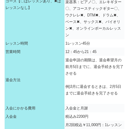
コース【〇はレッスンあり、✖は
楽器系：ピアノ〇、エレキギター
レッスンなし】
〇、アコースティックギター〇、
ウクレレ✖、DTM✖、ドラム✖、
ベース✖、サックス✖、バイオリ
ン✖、オンラインボーカルレッス
ン
レッスン時間
1レッスン45分
営業時間
12：45から21：45
退会申請の期限は、退会希望月の
前月5日までに、退会手続きを完了
させる
退会方法
例)3月に退会するときは、2月5日
までに退会手続きを完了させる
入会にかかる費用
入会金と月謝
入会金
税込み2200円
月2回税込￥11,000円：1レッスン