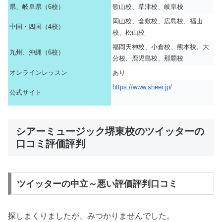
県、岐阜県（6校）
歌山校、草津校、岐阜校
岡山校、倉敷校、広島校、福山
中国・四国（4校）
校、松山校
福岡天神校、小倉校、熊本校、大
九州、沖縄（6校）
分校、鹿児島校、那覇校
オンラインレッスン
あり
https://www.sheer.jp/
公式サイト
シアーミュージック堺東校のツイッターの
口コミ評価評判
ツイッターの中立～悪い評価評判口コミ
探しまくりましたが、みつかりませんでした。