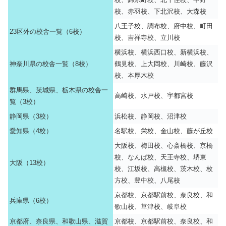
校、赤羽校、下北沢校、大森校
八王子校、調布校、府中校、町田
23区外の校舎一覧（6校）
校、吉祥寺校、立川校
横浜校、横浜西口校、新横浜校、
神奈川県の校舎一覧（8校）
鶴見校、上大岡校、川崎校、藤沢
校、本厚木校
群馬県、茨城県、栃木県の校舎一
高崎校、水戸校、宇都宮校
覧（3校）
静岡県（3校）
浜松校、静岡校、沼津校
愛知県（4校）
名駅校、栄校、金山校、藤が丘校
大阪校、梅田校、心斎橋校、京橋
校、なんば校、天王寺校、堺東
大阪（13校）
校、江坂校、高槻校、茨木校、枚
方校、豊中校、八尾校
京都校、京都駅前校、奈良校、和
兵庫県（6校）
歌山校、草津校、岐阜校
京都府、奈良県、和歌山県、滋賀
京都校、京都駅前校、奈良校、和