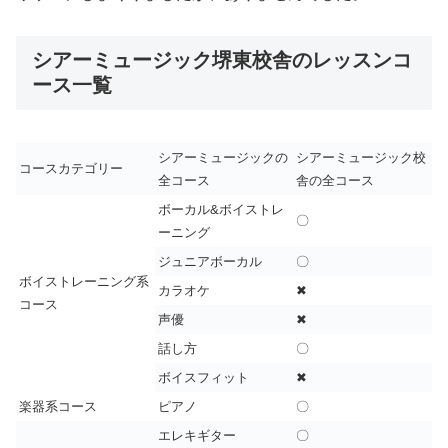
シアーミュージック堺東校舎のレッスンコ
ース一覧
シアーミュージックの
シアーミュージック校
コースカテゴリー
全コース
舎の全コース
ボーカル&ボイストレ
〇
ーニング
ジュニアボーカル
〇
ボイストレーニング系
カラオケ
✖
コース
声優
✖
話し方
〇
ボイスフィット
✖
楽器系コース
ピアノ
〇
エレキギター
〇