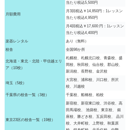
当たり税込5,500円
月3回税込￥14,850円：1レッスン
月額費用
当たり税込4,950円
月4回税込￥17,600:円：1レッスン
当たり税込4,400円
楽器レンタル
あり（無料）
校舎
全国98か所
札幌校、札幌北口校、青森校、盛
北海道・東北・北陸・甲信越エリ
岡校、秋田校、仙台校、郡山校、
ア（10校）
新潟校、長野校、金沢校
大宮校、浦和校、川口校、所沢
埼玉（5校）
校、川越校
千葉県の校舎一覧（3校）
千葉校、船橋校、柏校
新宿校、新宿東口校、渋谷校、高
田馬場校、 池袋校、東京校、 銀
座校、勝どき校、五反田校、 品川
東京23区の校舎一覧（19校）
校、大井町校、上野校、秋葉原
校、錦糸町校、北千住校、中野