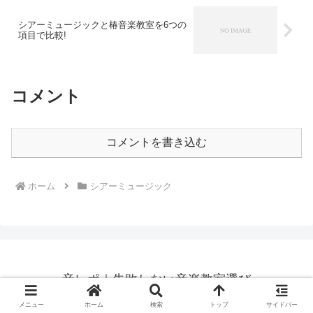
シアーミュージックと椿音楽教室を6つの
項目で比較!
コメント
コメントを書き込む
ホーム
シアーミュージック
音レポ｜失敗しない音楽教室選び
運営者情報
【2026年最新】ボイトレ教室安
メニュー
ホーム
検索
トップ
サイドバー