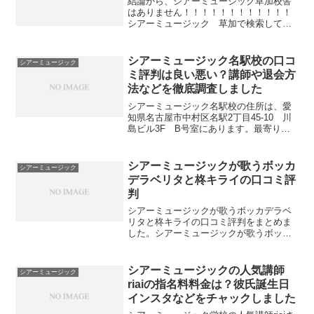
結論から、シアーミュージック草加校舎
はありません！！！！！！！！！！！！
シアーミュージック 草加で検索してい
る人が多いみたいなので、書いてみまし
た。草加近くにあるシアーミュージック
の校舎上の地図は、シアーミュージック
シアーミュージック名駅校の口コ
シアーミュージック
の関東校舎の一覧の地図で...
ミ評判は良い悪い？講師や退会方
法などを徹底調査しました
シアーミュージック名駅校の住所は、愛
知県名古屋市中村区名駅2丁目45-10 川
島ビル3F B号室にあります。最寄り駅
は、名古屋市営地下鉄東山線名古屋駅 1
番出口徒歩1分です。シアーミュージック
名駅校舎のMAPと最寄り駅と住所最寄り
シアーミュージックが歌うボッカ
シアーミュージック
駅名古屋市...
デラベリタと柊キライの口コミ評
判
シアーミュージックが歌うボッカデラベ
リタと柊キライの口コミ評判をまとめま
した。シアーミュージックが歌うボッカ
デラベリタと柊キライの概要關戸淳佳(シ
アーミュージック藤が丘校ボイストレー
ナー)della'(シアーミュージック立川校生
シアーミュージックの人気講師
シアーミュージック
徒)小林優奈...
riaiの指名料料金は？彼氏誕生日
インスタなどをチャックしました