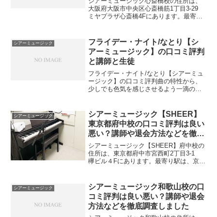
シアーミュージック心斎橋校の住所は、
大阪府大阪市中央区心斎橋筋1丁目3-29
ミヤプラザ心斎橋4Fにあります。最寄り
駅は、心斎橋駅2番出口直結クリスタ長堀
(南10番出口) 徒歩2分です。シアーミュー
ジック心斎橋校舎のMAPと最寄り駅と住
フライデー・ナイト/なとり【シ
シアーミュージック
所最...
アーミュージック】の口コミ評判
と講師と生徒
フライデー・ナイト/なとり【シアーミュ
ージック】の口コミ評判曲の特性から、
少しでも色気を感じさせるよう一滴の魅
力を盛り込んでみました。ソロの部分も
もちろん楽しんでいただきたいのです
が、コーラスでみなさんと一緒に歌える
シアーミュージック【SHEER】
シアーミュージック
部分にも注目していただき...
東京都府中校の口コミ評判は良い
悪い？講師や退会方法などを徹底
調査しました
シアーミュージック【SHEER】府中校の
住所は、東京都府中市宮西町2丁目3-1
欅ビル４Fにあります。最寄り駅は、京王
線府中駅南口改札を出て「西 出口6」徒
歩3分です。シアーミュージック
【SHEER】府中校のアクセス方法・料
シアーミュージック和歌山校の口
シアーミュージック
金・講師・レッス...
コミ評判は良い悪い？講師や退会
方法などを徹底調査しました