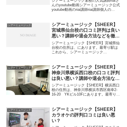
シアーミュージック栄校の人気講師riaiさ
んのyoutube動画シアーミュージック公式
youtube動画のriai講師riai講師個人の
youtube動画シアーミュージック栄校の人
気講師riaiさんの情報名前riai本名???生年
月日3月2...
シアーミュージック【SHEER】
シアーミュージック
宮城県仙台校の口コミ評判は良い
悪い？講師や退会方法などを徹底
調査しました
シアーミュージック【SHEER】宮城県仙
台校の住所は、にあります。最寄り駅は
これから、シアーミュージック
【SHEER】宮城県仙台校校のアクセス方
法・料金・講師・レッスンコース・口コ
ミ評価評判について記載していきます。
シアーミュージック【SHEER】
シアーミュージック
シアーミュージック【SH...
神奈川県横浜西口校の口コミ評判
は良い悪い？講師や退会方法など
を徹底調査しました
シアーミュージック【SHEER】横浜西口
校の住所は、神奈川県横浜市西区南幸2-
16-20 YKビル10Fにあります。最寄り駅
は、横浜駅みなみ西口徒歩5分です。シア
ーミュージック【SHEER】神奈川県横浜
西口校舎のMAPと最寄り駅と住所最寄
シアーミュージック【SHEER】
シアーミュージック
り...
カラオケの評判口コミは良い悪
い？