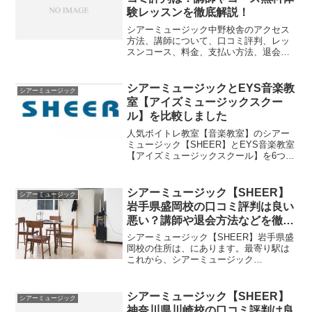
験レッスンを徹底解説！
シアーミュージック中野校舎のアクセス
方法、講師について、口コミ評判、レッ
スンコース、料金、支払い方法、退会解
約方法、無料体験レッスンについてでき
るだけ分かりやすく説明させてもらいま
す。シアーミュージック中野校舎のアク
シアーミュージックとEYS音楽教
シアーミュージック
セス方法と場所最寄り駅J...
室【アイズミュージックスクー
ル】を比較しました
人気ボイトレ教室【音楽教室】のシアー
ミュージック【SHEER】とEYS音楽教室
【アイズミュージックスクール】を6つの
項目で比較してみました。今回は、ボイ
トレ教室を選択するのに気になる「1.月
額料金」「2.入会金」「3.月謝と入会金以
シアーミュージック【SHEER】
シアーミュージック
外の料金...
岩手県盛岡校の口コミ評判は良い
悪い？講師や退会方法などを徹底
調査しました
シアーミュージック【SHEER】岩手県盛
岡校の住所は、にあります。最寄り駅は
これから、シアーミュージック
【SHEER】岩手県盛岡校のアクセス方
法・料金・講師・レッスンコース・口コ
ミ評価評判について記載していきます。
シアーミュージック【SHEER】
シアーミュージック
シアーミュージック【SHE...
神奈川県川崎校の口コミ評判は良