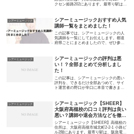
クセン姫路202にあります。最寄り駅は、
JR姫路駅北口徒歩6分です。シアーミュ
ージック【SHEER】兵庫県姫路校舎の
MAPと最寄り駅と住所最寄り駅JR姫路駅
シアーミュージックおすすめ人気
シアーミュージック
北口...
講師一覧をまとめました！
この記事では、シアーミュージックの人
気講師を一覧にしてお伝えします。都道
府県ごとにまとめましたので、ぜひ参考
にしてください。はじめに、講師名の
み、次にその講師のプロフィールにまと
めました。ちなみに、現実的でないです
シアーミュージックの評判は悪
シアーミュージック
が、シアーミュージックは、...
い！？全部まとめて分析しまし
た！
この記事は、シアーミュージックの悪い
評判を、できるだけ全部あつめて、サイ
ト運営者の野口が辛口に本音で書きまし
た。シアーミュージックの悪い評判やだ
めな点！シアーミュージックの値段が高
い？！シアーミュージックというところ
シアーミュージック【SHEER】
シアーミュージック
ですね。とは言ったものの...
大阪府高槻校の口コミ評判は良い
悪い？講師や退会方法などを徹底
調査しました
シアーミュージック【SHEER】高槻校の
住所は、大阪府高槻市城北町2-2-1 小路ビ
ル2階にあります。最寄り駅は、阪急電鉄