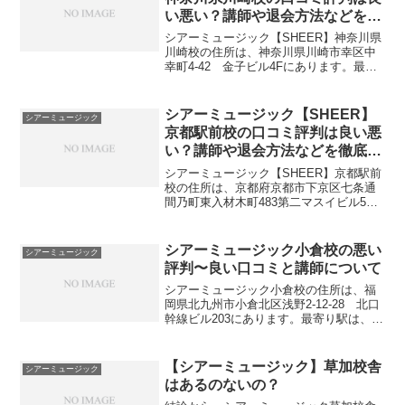
い悪い？講師や退会方法などを徹
底調査しました
シアーミュージック【SHEER】神奈川県
川崎校の住所は、神奈川県川崎市幸区中
幸町4-42 金子ビル4Fにあります。最寄
り駅は、JR川崎駅西口徒歩5分です。シ
アーミュージック【SHEER】神奈川県川
崎校舎のMAPと最寄り駅と住所最寄り駅
シアーミュージック【SHEER】
シアーミュージック
JR川...
京都駅前校の口コミ評判は良い悪
い？講師や退会方法などを徹底調
査しました
シアーミュージック【SHEER】京都駅前
校の住所は、京都府京都市下京区七条通
間乃町東入材木町483第二マスイビル5階
南側号室にあります。最寄り駅は、JR京
都駅・地下鉄京都駅 中央出口徒歩5分、
京阪七条駅から徒歩5分です。シアーミュ
シアーミュージック小倉校の悪い
シアーミュージック
ージック【...
評判〜良い口コミと講師について
シアーミュージック小倉校の住所は、福
岡県北九州市小倉北区浅野2-12-28 北口
幹線ビル203にあります。最寄り駅は、
JR小倉駅新幹線口（北口）徒歩3分で
す。シアーミュージック小倉校のMAPと
最寄り駅と住所最寄り駅JR小倉駅新幹線
【シアーミュージック】草加校舎
シアーミュージック
口（北口）...
はあるのないの？