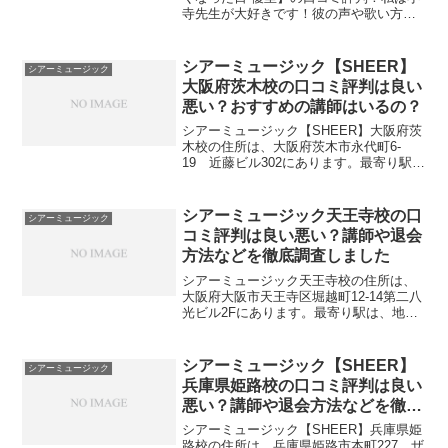
寺先生が大好きです！彼の声や歌い方、
すべてが魅力的です。彼の歌声には独特
の魅力があり、どの曲を歌っていても引
き込まれます。彼を応援しています！ま
シアーミュージック【SHEER】
シアーミュージック
た、この曲において、小...
大阪府茨木校の口コミ評判は良い
悪い？おすすめの講師はいるの？
シアーミュージック【SHEER】大阪府茨
木校の住所は、大阪府茨木市永代町6-
19 近藤ビル302にあります。最寄り駅
は、阪急茨木市駅 西口徒歩2分です。シ
アーミュージック【SHEER】大阪府茨木
校舎のMAPと最寄り駅と住所最寄り駅阪
シアーミュージック天王寺校の口
シアーミュージック
急茨木市...
コミ評判は良い悪い？講師や退会
方法などを徹底調査しました
シアーミュージック天王寺校の住所は、
大阪府大阪市天王寺区堀越町12-14第二八
光ビル2Fにあります。最寄り駅は、地下
鉄谷町線天王寺駅より徒歩3分、JR各線
天王寺駅より徒歩5分、地下鉄御堂筋線天
王寺駅より徒歩5分です。シアーミュージ
シアーミュージック【SHEER】
シアーミュージック
ック天王寺...
兵庫県姫路校の口コミ評判は良い
悪い？講師や退会方法などを徹底
調査しました
シアーミュージック【SHEER】兵庫県姫
路校の住所は、兵庫県姫路市本町227 ザ