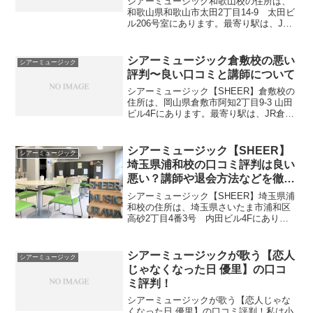
シアーミュージック和歌山校の住所は、
和歌山県和歌山市太田2丁目14-9 太田ビ
ル206号室にあります。最寄り駅は、JR
和歌山駅 東口徒歩5分です。シアーミュ
ージック和歌山校のMAPと最寄り駅と住
所最寄り駅JR和歌山駅 東口徒歩5分住
シアーミュージック倉敷校の悪い
シアーミュージック
所〒64...
評判〜良い口コミと講師について
シアーミュージック【SHEER】倉敷校の
住所は、岡山県倉敷市阿知2丁目9-3 山田
ビル4Fにあります。最寄り駅は、JR倉敷
駅南口徒歩3分です。シアーミュージック
倉敷校のMAPと最寄り駅と住所最寄り駅
JR倉敷駅南口徒歩3分住所〒710-005...
シアーミュージック【SHEER】
シアーミュージック
埼玉県浦和校の口コミ評判は良い
悪い？講師や退会方法などを徹底
調査しました
シアーミュージック【SHEER】埼玉県浦
和校の住所は、埼玉県さいたま市浦和区
高砂2丁目4番3号 内田ビル4Fにありま
す。最寄り駅は、JR浦和駅西口徒歩6分
です。これから、シアーミュージック
【SHEER】埼玉県浦和校のアクセス方
シアーミュージックが歌う【恋人
シアーミュージック
法・料金・講師...
じゃなくなった日 優里】の口コ
ミ評判！
シアーミュージックが歌う【恋人じゃな
くなった日 優里】の口コミ評判！私は小