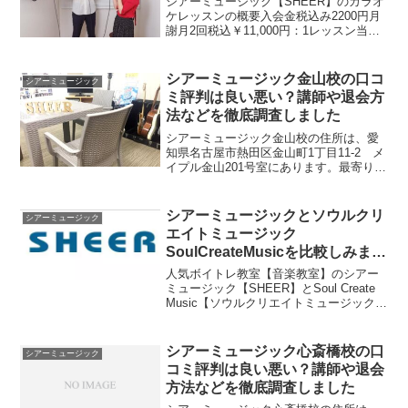
シアーミュージック【SHEER】のカラオ
ケレッスンの概要入会金税込み2200円月
謝月2回税込￥11,000円：1レッスン当た
り税込5,500円月3回税込￥14,850円：1レ
ッスン当たり税込4,950円月4回税込
￥17,600:円：1レッス...
シアーミュージック金山校の口コ
シアーミュージック
ミ評判は良い悪い？講師や退会方
法などを徹底調査しました
シアーミュージック金山校の住所は、愛
知県名古屋市熱田区金山町1丁目11-2 メ
イプル金山201号室にあります。最寄り駅
は、地下鉄・JR・名鉄金山駅 南口徒歩2
分です。シアーミュージック金山校校舎
のMAPと最寄り駅と住所最寄り駅地下
シアーミュージックとソウルクリ
シアーミュージック
鉄・JR・...
エイトミュージック
SoulCreateMusicを比較しみまし
た
人気ボイトレ教室【音楽教室】のシアー
ミュージック【SHEER】とSoul Create
Music【ソウルクリエイトミュージック】
音楽教室を6つの項目で比較してみまし
た。今回は、ボイトレ教室を選択するの
に気になる「1.月額料金」「2.入会金...
シアーミュージック心斎橋校の口
シアーミュージック
コミ評判は良い悪い？講師や退会
方法などを徹底調査しました