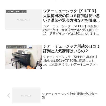
京都線高槻市駅 7番出口徒歩1分、JR京
都線高槻駅徒歩6分です。シアーミュージ
ック【SHEER】大阪府高槻校舎のMAP...
シアーミュージック【SHEER】
シアーミュージック
大阪梅田校の口コミ評判は良い悪
い？講師や退会方法などを徹底調
査しました
シアーミュージック【SHEER】大阪梅田
校の住所は、大阪府大阪市北区芝田1-10-
10 芝田グランドビル1301にあります。
最寄り駅は、大阪梅田駅徒歩3分、大阪メ
トロ御堂筋線中津駅徒歩5分、阪急中津駅
徒歩6分です。☆置きチラ情報シアーミュ
シアーミュージック川越の口コミ
シアーミュージック
ー...
評判と人気講師はいるの？
シアーミュージック【SHEER-MUSIC】
川越校は2021年7月30日に開講しまし
た。この記事では、シアーミュージック
【SHEER-MUSIC】川越校のアクセス方
法、講師について、口コミ評判、レッス
ンコース、料金、支払い方法、退会解約
方法...
シアーミュージック神奈川県の全校舎一
覧