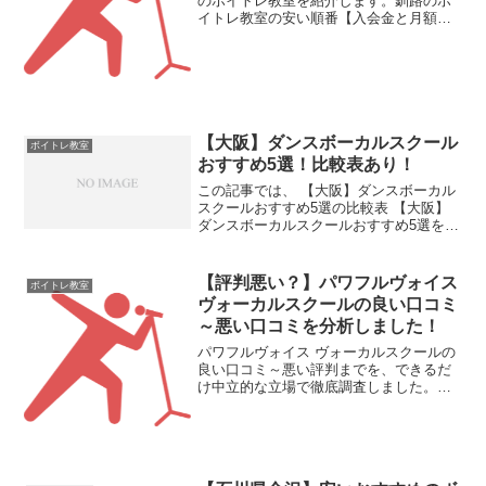
のボイトレ教室を紹介します。釧路のボ
イトレ教室の安い順番【入会金と月額費
用】ボイトレ・ボーカルレッスンスクー
ル名無料体験レッスン入会金税込み1レッ
スンの時間マンツーマンレッスンの料金
税込み1位：カワイおと...
【大阪】ダンスボーカルスクール
ボイトレ教室
おすすめ5選！比較表あり！
この記事では、 【大阪】ダンスボーカル
スクールおすすめ5選の比較表 【大阪】
ダンスボーカルスクールおすすめ5選を紹
介します。【大阪】ダンスボーカルスク
ールおすすめ5選の比較表
1.NAYUTAS（ナユタス）2.Uprise3.クラ
【評判悪い？】パワフルヴォイス
ボイトレ教室
ッチボイスト...
ヴォーカルスクールの良い口コミ
～悪い口コミを分析しました！
パワフルヴォイス ヴォーカルスクールの
良い口コミ～悪い評判までを、できるだ
け中立的な立場で徹底調査しました。パ
ワフルヴォイス ヴォーカルスクールの口
コミ評判が気になっている方の参考にな
れば幸いです。パワフルヴォイス ヴォー
カルスクールの基本...