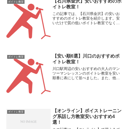
【石川県金沢】安いおすすめのボ
ボイトレ教室
イトレ教室！
この記事では、【石川県金沢】の安いお
すすめのボイトレ教室を紹介します。安
いだけで質の低いボイトレ教室でなく、
安いのに良い【石川県金沢】のボイトレ
教室を紹介していきます。石川県金沢の
ボイトレ教室の安い順番【入会金と月額
費用】ボイトレ・ボーカル...
【安い順6選】川口のおすすめボ
ボイトレ教室
イトレ教室！
川口駅周辺の安いおすすめの大人のマン
ツーマンレッスンのボイトレ教室を安い
順番に表にして並べました。また、他の
記事では、出張スクール【スタジオをレ
ンタルして】などランキングに入れてい
いますが、ここでは、純粋に川口市にあ
るボイトレ教室のみをあつ...
【オンライン】ボイストレーニン
ボイトレ教室
グ系話し方教室安いおすすめ4
選！