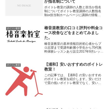
か指名制について
ボイトレ教室の講師の人数と担当か指名
制についてボイトレ教室講師の人数指名
制or担当制ホームページに講師の情報
NAYUTAS（ナユタス）852人【全国76
校】担当制〇シアーミュージック600人
【100校舎】毎回指名制✖ブラッシュボイ
椿音楽教室の口コミ評判や料金コ
ボイトレ教室
ス47人【...
ース校舎などをまとめてみまし
た。
椿音楽教室の基本情報目的初心者からプ
ロ志望まで受講年齢層小学生から70代無
料体験レッスンあり設立2017年9月レッス
ン形態マンツーマン自宅レッスン講師に
よるレッスンの種類ピアノ・声楽・ボー
カル弦楽器：バイオリン・ヴィオラ・チ
【浦和】安いおすすめのボイトレ
ボイトレ教室
ェロ・コントラバ...
教室！
この記事では、【浦和】の安いおすすめ
のボイトレ教室を紹介します。安いだけ
で質の低いボイトレ教室でなく、安いの
に良い【浦和】のボイトレ教室を紹介し
ていきます。浦和のボイトレ教室の安い
順番【入会金と月額費用】ボイトレ・ボ
ーカルレッスンスクール名...