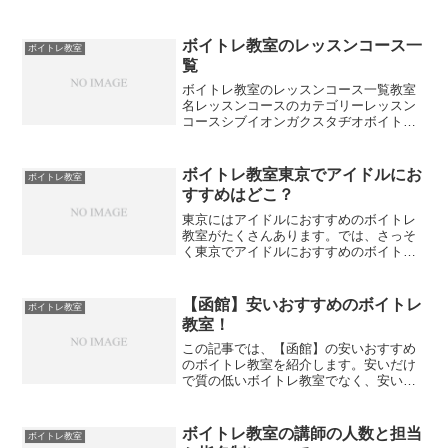
ボイトレ教室のレッスンコース一
ボイトレ教室
覧
ボイトレ教室のレッスンコース一覧教室
名レッスンコースのカテゴリーレッスン
コースシブイオンガクスタヂオボイト
レ、リズムうたうコース、うたわないコ
ース、リズムコースアバロンミュージッ
クスクールボイトレ、話し方、デビュー
ボイトレ教室東京でアイドルにお
ボイトレ教室
サポート、講師育成、弾き語...
すすめはどこ？
東京にはアイドルにおすすめのボイトレ
教室がたくさんあります。では、さっそ
く東京でアイドルにおすすめのボイトレ
教室を紹介していきます。東京でアイド
ルにおすすめのボイトレ教室シアーミュ
ージック目的初心者からプロ志望まで無
【函館】安いおすすめのボイトレ
ボイトレ教室
料体験ありレッスン形態マ...
教室！
この記事では、【函館】の安いおすすめ
のボイトレ教室を紹介します。安いだけ
で質の低いボイトレ教室でなく、安いの
に良い【函館】のボイトレ教室を紹介し
ていきます。函館のボイトレ教室の安い
順番【入会金と月額費用】ボイトレ・ボ
ボイトレ教室の講師の人数と担当
ボイトレ教室
ーカルレッスンスクール名...