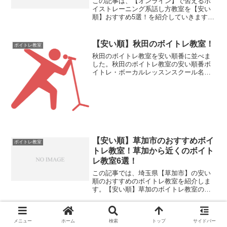
この記事は、【オンライン】で習えるボ
イストレーニング系話し方教室を【安い
順】おすすめ5選！を紹介していきます。
ボイストレーニング系話し方教室は、ビ
ジネス系の話し方教室に比べて、めちゃ
くちゃ安いのでおすすめです！選び方
【安い順】秋田のボイトレ教室！
ボイトレ教室
【裏話】【オンライン】ボ...
秋田のボイトレ教室を安い順番に並べま
した。秋田のボイトレ教室の安い順番ボ
イトレ・ボーカルレッスンスクール名無
料体験レッスン入会金税込み1レッスンの
時間マンツーマンレッスンの料金税込み1
位：カワイおとなの音楽教室 青森セン
ターJR青森駅より車...
【安い順】草加市のおすすめボイ
ボイトレ教室
トレ教室！草加から近くのボイト
レ教室6選！
この記事では、埼玉県【草加市】の安い
順のおすすめのボイトレ教室を紹介しま
す。【安い順】草加のボイトレ教室の
【入会金と月額費用】残念ながら草加市
のボイトレ教室は、2件しかありませんで
した。ボイトレ・ボーカルレッスンスク
【柏】安いおすすめのボイトレ教
ボイトレ教室
ール名無料体験レッスン入...
メニュー
ホーム
検索
トップ
サイドバー
室！