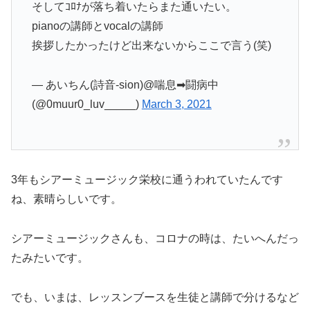
そしてｺﾛﾅが落ち着いたらまた通いたい。
pianoの講師とvocalの講師
挨拶したかったけど出来ないからここで言う(笑)
— あいちん(詩音-sion)@喘息➡闘病中
(@0muur0_luv_____)
March 3, 2021
3年もシアーミュージック栄校に通うわれていたんです
ね、素晴らしいです。
シアーミュージックさんも、コロナの時は、たいへんだっ
たみたいです。
でも、いまは、レッスンブースを生徒と講師で分けるなど