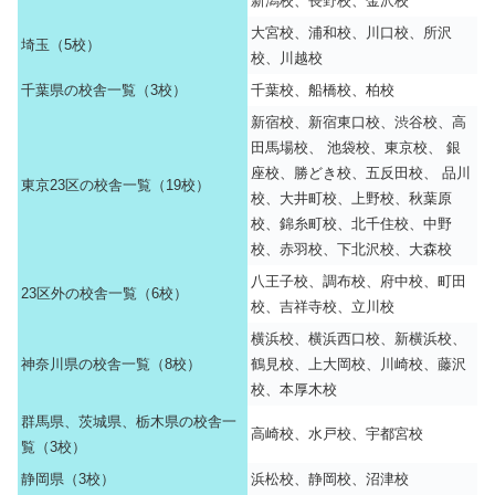
新潟校、長野校、金沢校
大宮校、浦和校、川口校、所沢
埼玉（5校）
校、川越校
千葉県の校舎一覧（3校）
千葉校、船橋校、柏校
新宿校、新宿東口校、渋谷校、高
田馬場校、 池袋校、東京校、 銀
座校、勝どき校、五反田校、 品川
東京23区の校舎一覧（19校）
校、大井町校、上野校、秋葉原
校、錦糸町校、北千住校、中野
校、赤羽校、下北沢校、大森校
八王子校、調布校、府中校、町田
23区外の校舎一覧（6校）
校、吉祥寺校、立川校
横浜校、横浜西口校、新横浜校、
神奈川県の校舎一覧（8校）
鶴見校、上大岡校、川崎校、藤沢
校、本厚木校
群馬県、茨城県、栃木県の校舎一
高崎校、水戸校、宇都宮校
覧（3校）
静岡県（3校）
浜松校、静岡校、沼津校