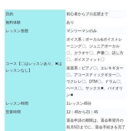
目的
初心者からプロ志望まで
無料体験
あり
レッスン形態
マンツーマンのみ
ボイス系：ボーカル&ボイストレ
ーニング〇、ジュニアボーカル
〇、カラオケ〇、声優〇、話し方
〇、ボイスフィット〇
コース【〇はレッスンあり、✖は
楽器系：ピアノ〇、エレキギター
レッスンなし】
〇、アコースティックギター〇、
ウクレレ〇、DTM〇、ドラム〇、
ベース〇、サックス✖、バイオリ
ン✖
レッスン時間
1レッスン45分
営業時間
12：45から21：45
退会申請の期限は、退会希望月の
前月5日までに、退会手続きを完了