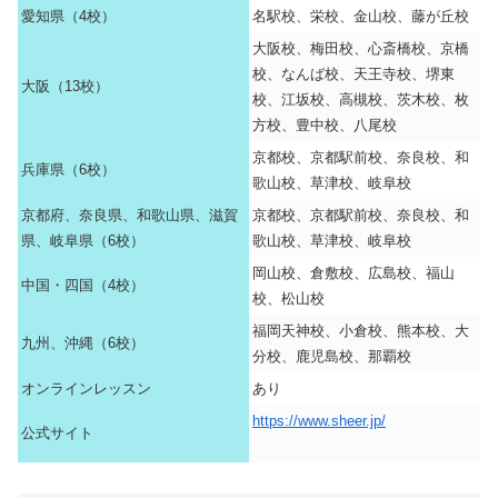
愛知県（4校）
名駅校、栄校、金山校、藤が丘校
大阪校、梅田校、心斎橋校、京橋
校、なんば校、天王寺校、堺東
大阪（13校）
校、江坂校、高槻校、茨木校、枚
方校、豊中校、八尾校
京都校、京都駅前校、奈良校、和
兵庫県（6校）
歌山校、草津校、岐阜校
京都府、奈良県、和歌山県、滋賀
京都校、京都駅前校、奈良校、和
県、岐阜県（6校）
歌山校、草津校、岐阜校
岡山校、倉敷校、広島校、福山
中国・四国（4校）
校、松山校
福岡天神校、小倉校、熊本校、大
九州、沖縄（6校）
分校、鹿児島校、那覇校
オンラインレッスン
あり
https://www.sheer.jp/
公式サイト